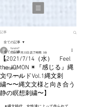
記事
全ての記事
foret47
全ての記事
2021年7月20日
読了時間: 3分
【2021/7/14（水） Feel
食
the JOMON ✴︎『感じる』縄
自然療法
文ワールドVol.1縄文刺
イベント WS
繍〜〜縄文文様と向き合う
静の瞑想刺繍〜】
✴縄文時代、女性達によって作られて