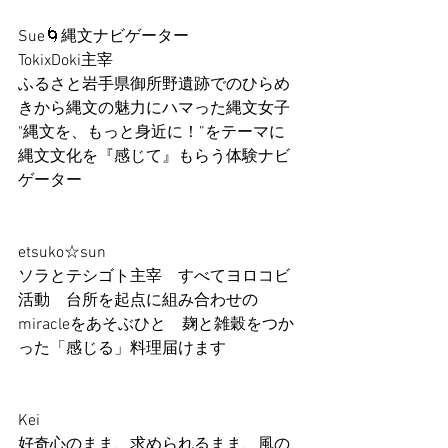
Sue🌀縄文ナビゲーター　
TokixDoki主宰
ふるさと岩手県御所野遺跡でのひらめ
きから縄文の魅力にハマった縄文女子
"縄文を、もっと身近に！”をテーマに
縄文文化を『感じて』もらう体験ナビ
ゲーター
etsuko☆sun
ソラとテシゴト主宰　すべてヨロコビ
活動　台所を起点に組み合わせの
miracleをあそぶひと　麹と雑穀をつか
った「感じる」料理届けます
Kei 
好奇心のまま、求められるまま、風の