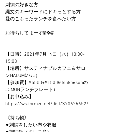
刺繍の好きな方
縄文のキーワードにドキっとする方
愛のこもったランチを食べたい方
お待ちしてまーす🌐🍀🌐
【日時】2021年7月14日（水）10:00-
15:00
【場所】サスティナブルカフェ＆サロ
ンHALUM(ハル）
【参加費】¥5500+¥1500(etsuko⭐︎sunの
JOMONランチプレート）
【お申込み】
https://ws.formzu.net/dist/S70625652/
《持ち物》
⚫︎刺繍をしたい布や衣服