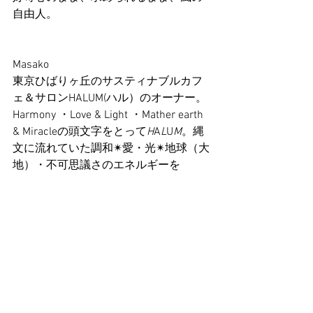
自由人。
Masako
東京ひばりヶ丘のサスティナブルカフ
ェ＆サロンHALUM(ハル）のオーナー。
Harmony ・Love & Light ・Mather earth 
& Miracleの頭文字をとって
H
A
L
U
M
。縄
文に流れていた調和✴︎愛・光✴︎地球（大
地）・不可思議さのエネルギーを
HALUMで展開しています。
 《Feel the JOMON》
++『感じる』縄文ワールドシリーズ++
6/2(水)Vol.1 縄文瞑想　〜野外ワークで