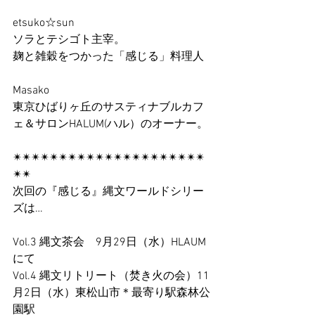
etsuko☆sun
ソラとテシゴト主宰。
麹と雑穀をつかった「感じる」料理人
Masako
東京ひばりヶ丘のサスティナブルカフ
ェ＆サロンHALUM(ハル）のオーナー。
✴︎✴︎✴︎✴︎✴︎✴︎✴︎✴︎✴︎✴︎✴︎✴︎✴︎✴︎✴︎✴︎✴︎✴︎✴︎✴︎✴︎
✴︎✴︎
次回の『感じる』縄文ワールドシリー
ズは…
Vol.3 縄文茶会　9月29日（水）HLAUM
にて
Vol.4 縄文リトリート（焚き火の会）11
月2日（水）東松山市＊最寄り駅森林公
園駅