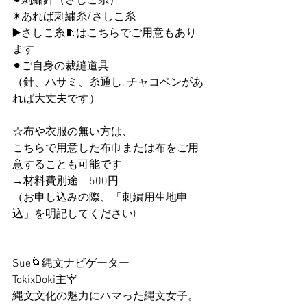
⚫︎刺繍針（さしこ糸）
✴︎あれば刺繍糸/さしこ糸
▶️さしこ糸🧵はこちらでご用意もあり
ます
⚫︎ご自身の裁縫道具
（針、ハサミ、糸通し, チャコペンがあ
れば大丈夫です）
☆布や衣服の無い方は、
こちらで用意した布巾または布をご用
意することも可能です
→材料費別途　500円
（お申し込みの際、「刺繍用生地申
込」を明記してください)
Sue🌀縄文ナビゲーター　
TokixDoki主宰
縄文文化の魅力にハマった縄文女子。