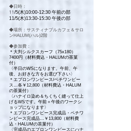
◆日時：
11
/5(木)10:00-12:30 午前の部
11/5(木)13:30-15:30 午後の部
◆場所：サスティナブルカフェ＆サロ
ンHALUM(ハル)2階
◆参加費：
＊大判シルクスカーフ（75x180）
7400円
（材料費込・HALUMの茶菓
付）
〈
半日のWSになります。午前、午
後、お好きな方をお選び下さい〉
＊エプロンワンピース/ペチワンピー
ス…各￥12,800
（材料費込・HALUM
の茶菓付）
〈ハナイロ染め＆ち
くちく縫って仕上
げるWSです。午前＋午後のワークシ
ョップになります〉
＊エプロンワンピース完成品・ペチワ
ンピース完成品…￥13,800
（材料費
込・HALUMの茶菓付）
〈
完成品のエプロンワンピースにハナ