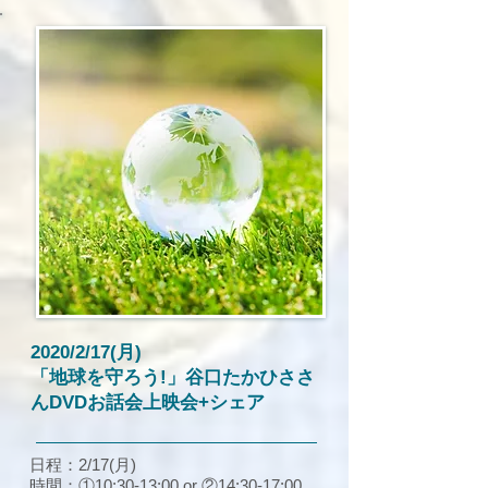
2020/2/17(月)
「地球を守ろう!」谷口たかひささ
んDVDお話会上映会+シェア
日程：
2/17(月)
時間：①10:30-13:00 or ②14:30-17:00