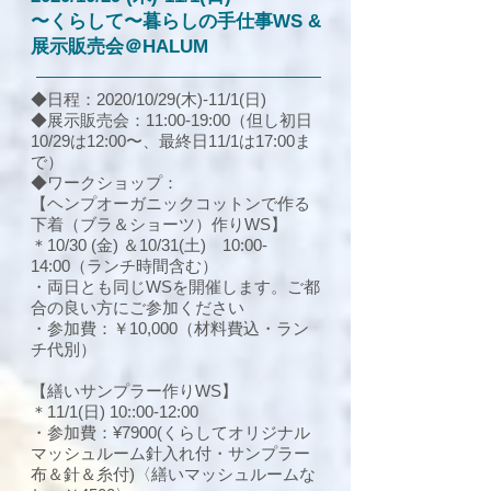
〜くらして〜暮らしの手仕事WS &
展示販売会＠HALUM
◆日程：2020/10/29(木)-11/1(日
)
◆展示販売会：11:00-19:00（但し初日
10/29は12:00〜、最終日11/1は17:00ま
で）
◆ワークショップ：
【ヘンプオーガニックコットンで作る
下着（ブラ＆ショーツ）作りWS】
＊10/30 (金) ＆10/31(土) 10:00-
14:00（ランチ時間含む）
・両日とも同じWSを開催します。ご都
合の良い方にご参加ください
・参加費：￥10,0
00（材料費込・ラン
チ代別）
【繕いサンプラー作りWS】
＊11/1(日) 10::00-12:00
・参加費：¥7900(くらしてオリジナル
マッシュルーム針入れ付・サンプラー
布＆針＆糸付)〈繕いマッシュルームな