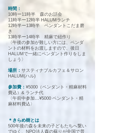
時間：
10時ー11時半 森のお話会
11時半ー12時半 HALUMランチ
12時半ー13時半 ペンダントこだま磨
き
13時半ー14時半 精麻で紐作り
〈午後の参加が難しい方には、ペンダ
ントの材料をお渡しますので、後日
HALUMで一緒にペンダント作りをしま
しょう〉
場所：
サスティナブルカフェ＆サロン
HALUM(ハル)
参加費：
¥5000（ペンダント・精麻材料
費込）&
ランチ代
〈午前中参加…¥5000 ペンダント・精
麻材料費込〉
＊きらめ樹とは
500年後の森を未来の子どもたちへ繋い
でゆく、NPO法人森の蘇りが全国で普