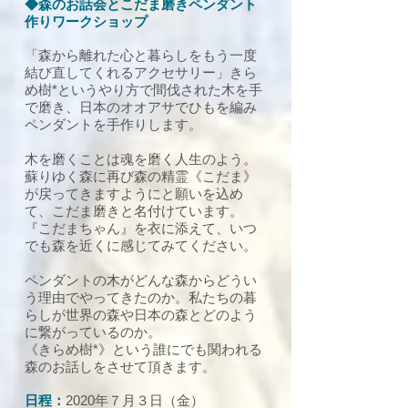
◆森のお話会とこだま磨きペンダント
作りワークショップ
「森から離れた心と暮らしをもう一度
結び直してくれるアクセサリー」きら
め樹*というやり方で間伐された木を手
で磨き、日本のオオアサでひもを編み
ペンダントを手作りします。
木を磨くことは魂を磨く人生のよう。
蘇りゆく森に再び森の精霊《こだま》
が戻ってきますようにと願いを込め
て、こだま磨きと名付けています。
『こだまちゃん』を衣に添えて、いつ
でも森を近くに感じてみてください。
ペンダントの木がどんな森からどうい
う理由でやってきたのか。私たちの暮
らしが世界の森や日本の森とどのよう
に繋がっているのか。
《きらめ樹*》という誰にでも関われる
森のお話しをさせて頂きます。
日程：
2020年７月３日（金）