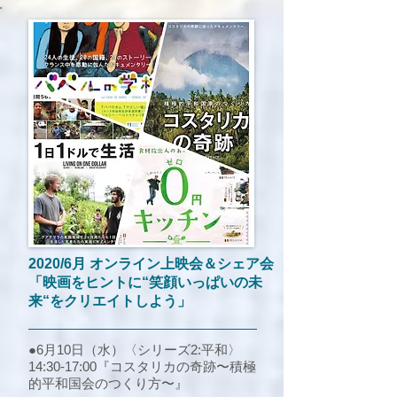
2020/6月
オンライン上映会＆シェア会
「映画をヒントに“笑顔いっぱいの未
来“をクリエイトしよう」
●6月10日（水）〈シリーズ2:平和〉
14:30-17
:0
0『コスタリカの奇跡〜積極
的平和国会のつくり方〜』