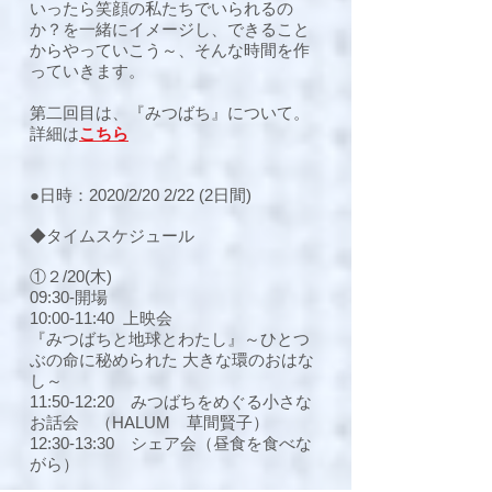
いったら笑顔の私たちでいられるの
か？を一緒にイメージし、できること
からやっていこう～、そんな時間を作
っていきます。
第二回目は、『みつばち』について。
​詳細は
こちら
●日時：2020/2/20 2/22 (2日間)
◆タイムスケジュール
①２/20(木)
09:30-開場
10:00-11:40 上映会
『みつばちと地球とわたし』～ひとつ
ぶの命に秘められた 大きな環のおはな
し～
11:50-12:20 みつばちをめぐる小さな
お話会 （HALUM 草間賢子）
12:30-13:30 シェア会（昼食を食べな
がら）