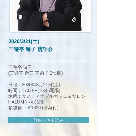
2020/3/21(土)
三遊亭 遊子 落語会
三遊亭 遊子
(三遊亭 遊三 直弟子 2つ目)
日程：2020年3月21日(土)
時間：17:00〜(16:45開場)
場所：サスティナブルカフェ＆サロン
HALUM(ハル)1階
参加費：￥1800 (茶菓付)
詳細・お申込み