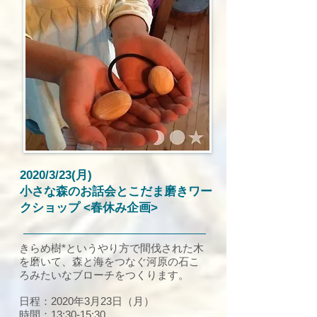
2020/3/23(月)
小さな森のお話会とこだま磨きワー
クショップ <春休み企画>
きらめ樹*というやり方で間伐された木
を磨いて、森と海をつなぐ河原の石こ
ろみたいなブローチをつくります。
日程：2020年3月23日（月）
時間：13:30-15:30