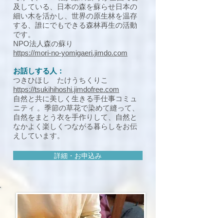
及している、日本の森を蘇らせ日本の
細い木を活かし、世界の原生林を温存
する、誰にでもできる森林再生の活動
です。
NPO法人森の蘇り
https://mori-no-yomigaeri.jimdo.com
お話しする人：
つきひほし たけうちくりこ
https://tsukihihoshi.jimdofree.com
自然と共に美しく生きる手仕事コミュ
ニティ 。季節の草花で染めて縫って、
自然をまとう衣を手作りして、自然と
なかよく楽しくつながる暮らしをお伝
えしています。
詳細・お申込み