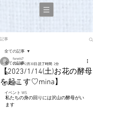
記事
全ての記事
foret47
全ての記事
2022年12月30日
読了時間: 2分
【2023/1/14(土)お花の酵母
食
を起こす♡mina】
自然療法
イベント WS
私たちの身の回りには沢山の酵母がい
ます