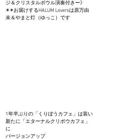
ジ＆クリスタルボウル演奏付きー》
✴︎✴︎お届けするHALUM Loversは原万由
未＆やまと灯（ゆっこ）です
1年半ぶりの「くりぼうカフェ」は装い
新たに「エターナルクリボウカフェ」
に
バージョンアップ