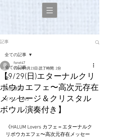
記事
全ての記事
foret47
全ての記事
2024年8月23日
読了時間: 2分
【9/29(日)エターナルクリ
食
ボウカエフェ〜高次元存在
自然療法
メッセージ＆クリスタル
イベント WS
ボウル演奏付き】
《HALUM Lovers カフェ＝エターナルク
リボウカエフェ〜高次元存在メッセー