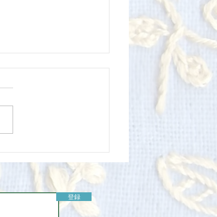
0(日)-7/22(火)pray to
m 〜『ほしとひとのあわ
〜展示販売会&受注会＝
ee🌱 Elementカフェ✴︎ 桂樹
和紙）& Tree'm（トゥリ
登録
・天然石と染）展示会販