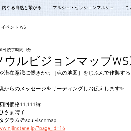
内なる自然と繋がる
マルシェ・セッションマルシェ
こ
イベント WS
30日
読了時間: 1分
15ソウルビジョンマップWS
や潜在意識に働きかけ［魂の地図］をじぶんで作製する
魂からのメッセージをリーディングしお伝えします✨
0
初回価格11,111縁
ひさま晴子
ム＠soulvisonmap
ww.nijinotane.jp/?page_id=16