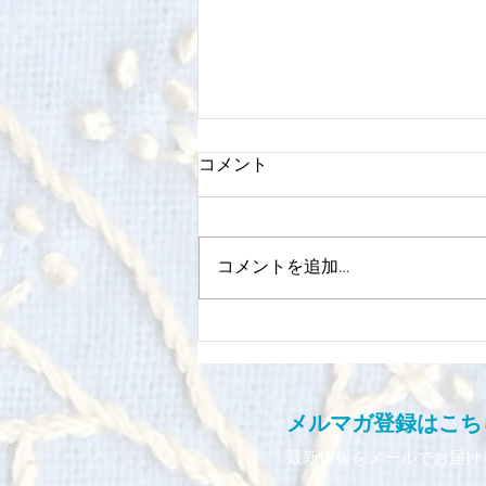
コメント
コメントを追加…
7/12 (土)《星の響き》ー映画
「銀鏡」赤阪友監督とスサナ
ル主催 練菌術師 上田洋平さ
んのお話会＆対談
​メルマガ登録はこちら
​最新情報をメールでお届け