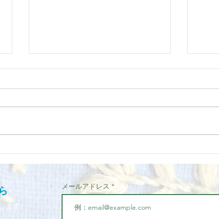
【お米×金龍×ムスヒ】スサノ
《7/2
オ×大国主の会｜身体が目覚
na
める日ー2025.6.29（日）開催
ひ』
Thr
メールアドレス
​
舎（
します!
ーム