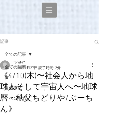
記事
全ての記事
foret47
全ての記事
2025年2月27日
読了時間: 2分
《4/10(木)〜社会人から地
食
球人そして宇宙人へ〜地球
自然療法
暦・秩父ちどりや/ぶーち
イベント WS
ん》