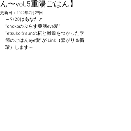
ん〜vol.5重陽ごはん】
更新日：
2022年7月29日
～9/20はあなたと
“chokoのぷらす薬膳eye愛”
”etsuko☆sunの糀と雑穀をつかった季
節のごはんeye愛”が Link（繋がり＆循
環）します～