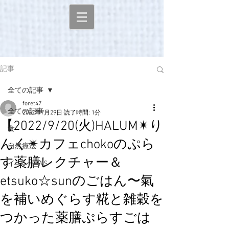
記事
全ての記事
foret47
全ての記事
2022年7月29日
読了時間: 1分
【2022/9/20(火)HALUM✴︎り
食
んく✴︎カフェchokoのぷら
自然療法
す薬膳レクチャー＆
イベント WS
etsuko☆sunのごはん〜氣
を補いめぐらす糀と雑穀を
つかった薬膳ぷらすごは