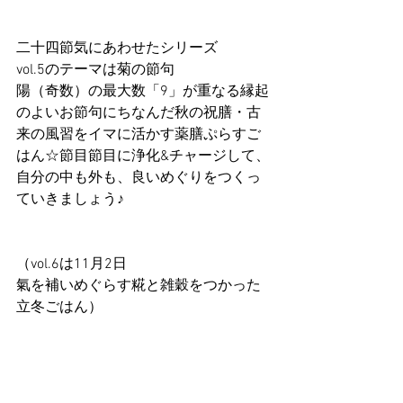
二十四節気にあわせたシリーズ
vol.5のテーマは菊の節句
陽（奇数）の最大数「9」が重なる縁起
のよいお節句にちなんだ秋の祝膳・古
来の風習をイマに活かす薬膳ぷらすご
はん☆節目節目に浄化&チャージして、
自分の中も外も、良いめぐりをつくっ
ていきましょう♪
（vol.6は11月2日
氣を補いめぐらす糀と雑穀をつかった
立冬ごはん）