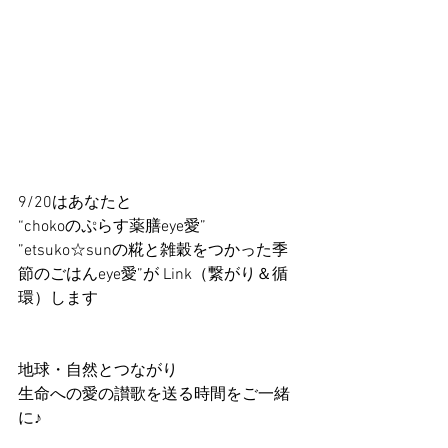
9/20はあなたと
“chokoのぷらす薬膳eye愛”
”etsuko☆sunの糀と雑穀をつかった季
節のごはんeye愛”が Link（繋がり＆循
環）します
地球・自然とつながり
生命への愛の讃歌を送る時間をご一緒
に♪