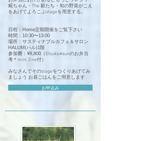
お弁当にお汁があるともっとウレシイ
糀ちゃん・The 穀たち・旬の野菜がこえ
をあげてよろこぶstageを用意する。
日程：Home定期開催をご覧下さい
時間：10:30〜13:00
場所：サスティナブルカフェ＆サロン
HALUM(ハル)1階
参加費：¥8,800
（Etsuko⭐︎sunのお弁当
考＊mini Zine付）
みなさんでそのstageをつくりあげてみ
ましょう お昼ごはんをご用意します
お申込み