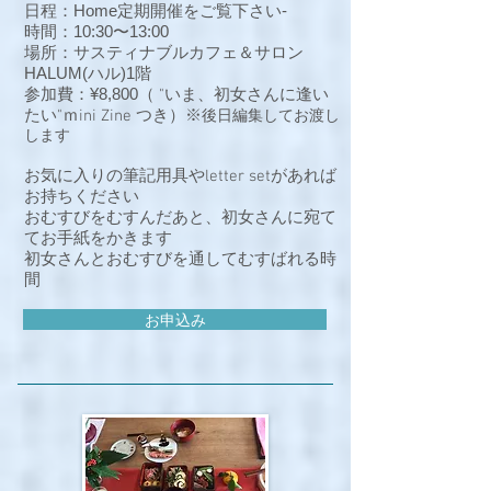
日程：Home定期開催をご覧下さい-
時間：10:30〜13:00
場所：サスティナブルカフェ＆サロン
HALUM(ハル)1階
参加費：¥8,800
（ "いま、初女さんに逢い
たい"ｍini Zine つき）※
後日編集してお渡し
します
お気に入りの筆記用具やletter setがあれば
お持ちください
おむすびをむすんだあと、初女さんに宛て
てお手紙をかきます
初女さんとおむすびを通してむすばれる時
間
お申込み