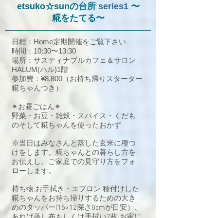
etsuko☆sunの台所
series1
〜
糀をたてる〜
日程：Home定期開催をご覧下さい
時間：10:30〜13:30
場所：サスティナブルカフェ＆サロン
HALUM(ハル)1階
参加費：¥8,800
（お持ち帰りスターター
糀ちゃんつき）
✴︎お昼ごはん✴︎
野菜・お豆・雑穀・スパイス・くだも
のそして糀ちゃんを使ったおかず
※当日はみなさんと蒸した玄米に種つ
けをします。糀ちゃんとの暮らし方を
お伝えし、ご家庭での見守り方をフォ
ローします。
持ち物:お手拭き・エプロン 種付けした
糀ちゃんをお持ち帰りするための大き
めのタッパー(15×12深さ8cmが目安）、
あれば蒸し布もしくは手拭い2枚 お家に