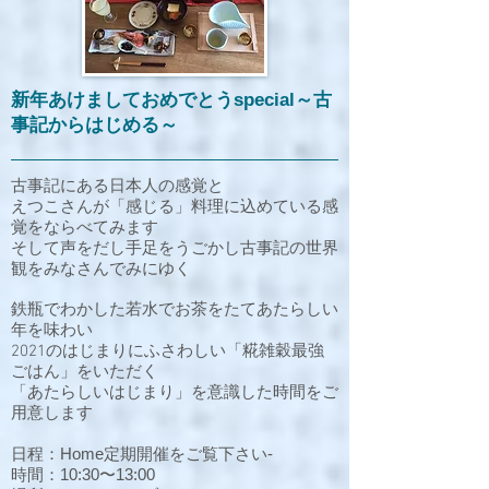
新年あけましておめでとうspecial～古
事記からはじめる～
古事記にある日本人の感覚と
えつこさんが「感じる」料理に込めている感
覚をならべてみます
そして声をだし手足をうごかし古事記の世界
観をみなさんでみにゆく
鉄瓶でわかした若水でお茶をたてあたらしい
年を味わい
2021のはじまりにふさわしい「糀雑穀最強
ごはん」をいただく
「あたらしいはじまり」を意識した時間をご
用意します
日程：Home定期開催をご覧下さい-
時間：10:30〜13:00