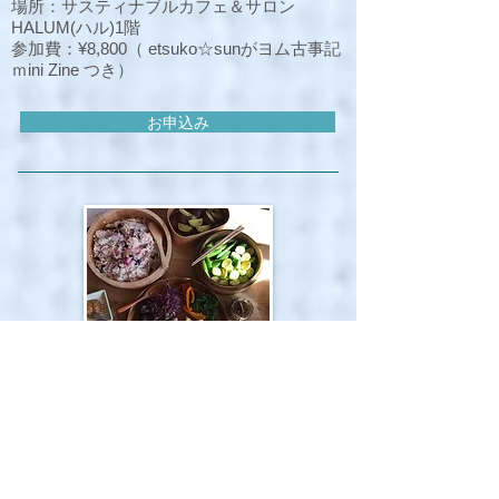
場所：サスティナブルカフェ＆サロン
HALUM(ハル)1階
参加費：¥8,80
0（ etsuko☆sunがヨム古事記
ｍini Zine つき）
お申込み
12月
年末special
今年いちねんありがとう