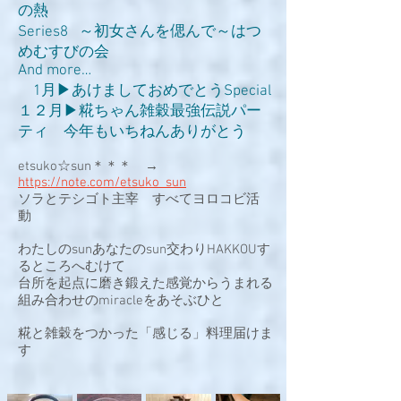
の熱
Series8 ～初女さんを偲んで～はつ
めむすびの会
And more…
1月▶あけましておめでとうSpecial
１２月▶糀ちゃん雑穀最強伝説パー
ティ 今年もいちねんありがとう
etsuko☆sun＊＊＊ →
https://note.com/etsuko_sun
ソラとテシゴト主宰 すべてヨロコビ活
動
わたしのsunあなたのsun交わりHAKKOUす
るところへむけて
台所を起点に磨き鍛えた感覚からうまれる
組み合わせのmiracleをあそぶひと
糀と雑穀をつかった「感じる」料理届けま
す