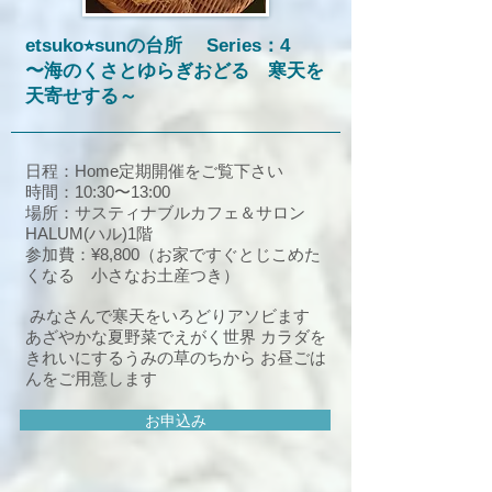
etsuko⭐︎sunの台所 Series：4
〜海のくさ
とゆらぎおどる 寒天を
天寄せする～
日程：Home定期開催をご覧下さい
時間：10:30〜13:00
場所：サスティナブルカフェ＆サロン
HALUM(ハル)1階
参加費：¥8,800
（お家ですぐとじこめた
くなる 小さなお土産つき）
みなさんで寒天をいろどりアソビます
あざやかな夏野菜でえがく世界 カラダを
きれいにするうみの草のちから お昼ごは
んをご用意します
お申込み