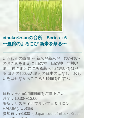
etsuko☆sunの台所 Series：6
〜豊穣のよろこび 新米を祭る〜
いちねんの軌跡 ～ 新米だ新米だ ぴかぴか
のおこめをまえに 山の神 田の神 年神さ
ま 神さまと共にある暮らしに思いをはせ
る ほんの100ねんまえの日本のはなし おも
いをはせながらこころと時間をむすぶ
日程：Home定期開催をご覧下さい
時間：10:30〜13:00
場所：サスティナブルカフェ＆サロン
HALUM(ハル)1階
参加費：¥8,8
00
（ Japan soul of etsuko☆sun