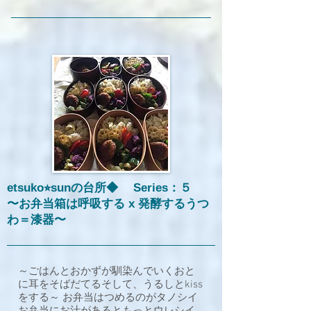
etsuko⭐︎sunの台所◆ Series：５
〜お弁当箱は呼吸する x 発酵するうつ
わ＝漆器〜
～ごはんとおかずが馴染んでいくおと
に耳をそばだてるそして、うるしとkiss
をする～ お弁当はつめるのがタノシイ