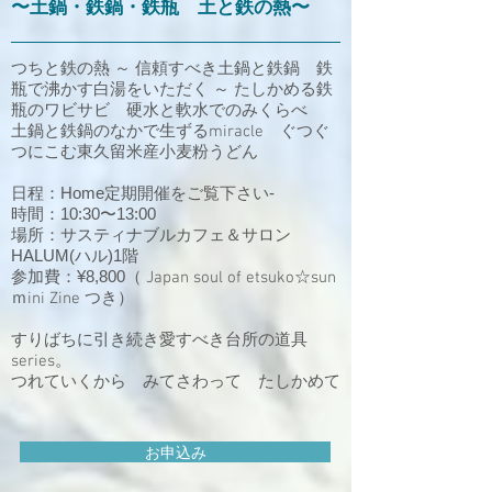
​〜土鍋・鉄鍋・鉄瓶 土と鉄の熱〜
つちと鉄の熱 ～ 信頼すべき土鍋と鉄鍋 鉄
瓶で沸かす白湯をいただく ～ たしかめる鉄
瓶のワビサビ 硬水と軟水でのみくらべ
土鍋と鉄鍋のなかで生ずるmiracle ぐつぐ
つにこむ東久留米産小麦粉うどん
日程：Home定期開催をご覧下さい-
時間：10:30〜13:00
場所：サスティナブルカフェ＆サロン
HALUM(ハル)1階
参加費：¥8,8
00
（ Japan soul of etsuko☆sun
ｍini Zine つき）
すりばちに引き続き愛すべき台所の道具
series。
つれていくから みてさわって たしかめて
お申込み