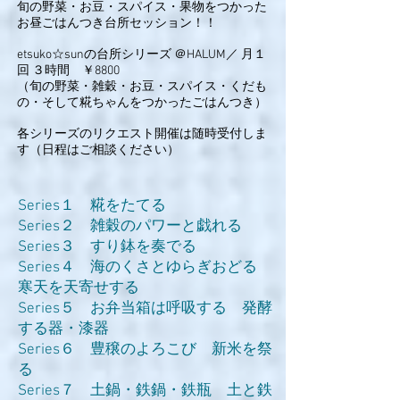
旬の野菜・お豆・スパイス・果物をつかった
お昼ごはんつき台所セッション！！
etsuko☆sunの台所シリーズ ＠HALUM／ 月１
回 ３時間 ￥8800
（旬の野菜・雑穀・お豆・スパイス・くだも
の・そして糀ちゃんをつかったごはんつき）
各シリーズのリクエスト開催は随時受付しま
す（日程はご相談ください）
Series１ 糀をたてる
Series２ 雑穀のパワーと戯れる
Series３ すり鉢を奏でる
Series４ 海のくさとゆらぎおどる
寒天を天寄せする
Series５ お弁当箱は呼吸する 発酵
する器・漆器
Series６ 豊穣のよろこび 新米を祭
る
Series７ 土鍋・鉄鍋・鉄瓶 土と鉄