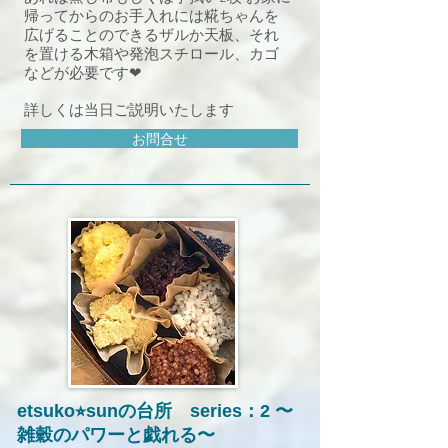
帰ってからのお手入れには糀
ちゃんを
広げることのできるザルか天板、それ
を置ける木箱や発泡スチロール、カゴ
などが必要です❤︎
詳しくは当日ご説明いたします
お問合せ
etsuko⭐︎sunの台所 series：2 〜
雑穀のパワーと戯れる〜