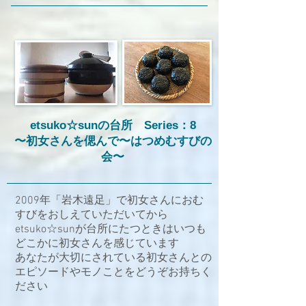
etsuko☆sunの台所 Series：8
​〜初女さんを偲んで〜はつめむすびの
会〜
2009年「岩木遠足」で初女さんにおむ
すびをおしえていただいてから
etsuko☆sunが台所にたつときはいつも
どこかに初女さんを感じています
あなたが大切にされている初女さんとの
エピソードやモノことをどうぞお持ちく
ださい