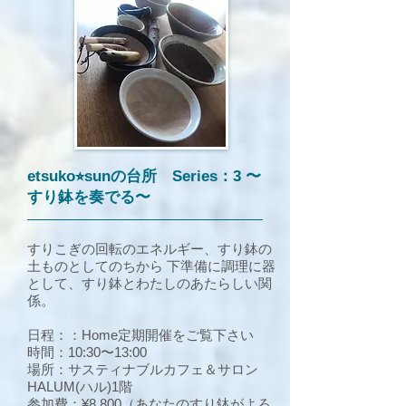
etsuko⭐︎sunの台所 Series：3
〜
すり鉢を奏でる〜
すりこぎの回転のエネルギー、すり鉢の
土ものとしてのちから 下準備に調理に器
として、すり鉢とわたしのあたらしい関
係。
日程：：Home定期開催をご覧下さい
時間：10:30〜13:00
場所：サスティナブルカフェ＆サロン
HALUM(ハル)1階
参加費：¥8,8
00
（あなたのすり鉢がよろ