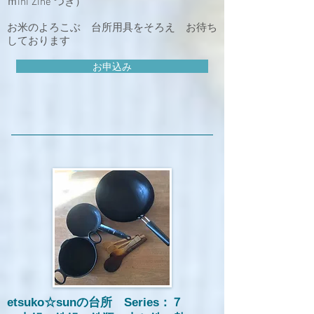
ｍini Zine つき）
お米のよろこぶ 台所用具をそろえ お待ち
しております
お申込み
etsuko☆sunの台所 Series：７