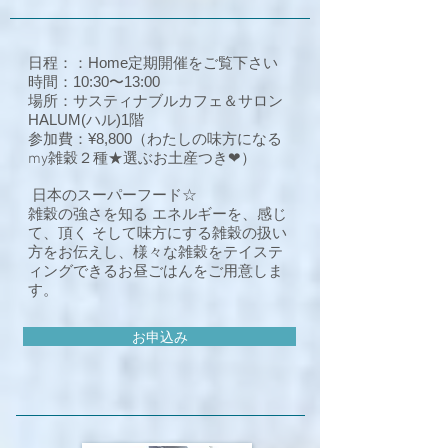
日程：：Home定期開催をご覧下さい
時間：10:30〜13:00
場所：サスティナブルカフェ＆サロン
HALUM(ハル)1階
参加費：¥8,800
（わたしの味方になる
my雑穀２種★選ぶお土産つき❤︎）
日本のスーパーフード☆
雑穀の強さを知る エネルギーを、感じ
て、頂く そして味方にする雑穀の扱い
方をお伝えし、様々な雑穀をテイステ
ィングできるお昼ごはんをご用意しま
す。
お申込み