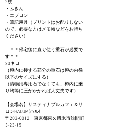
2枚
・ふきん
・エプロン
・筆記用具（プリントはお配りしない
ので、必要な方はメモ帳などをお持ち
ください）　
　＊＊帰宅後に直ぐ使う重石が必要で
す＊＊
20キロ
（樽内に接する部分の重石は樽の内径
以下のサイズにする）
（漬物用専用石でなくても、樽内に乗
り均等に圧がかかれば大丈夫です）
【会場名】サスティナブルカフェ＆サ
ロンHALUM(ハル)
〒203-0012　東京都東久留米市浅間町
3-23-15