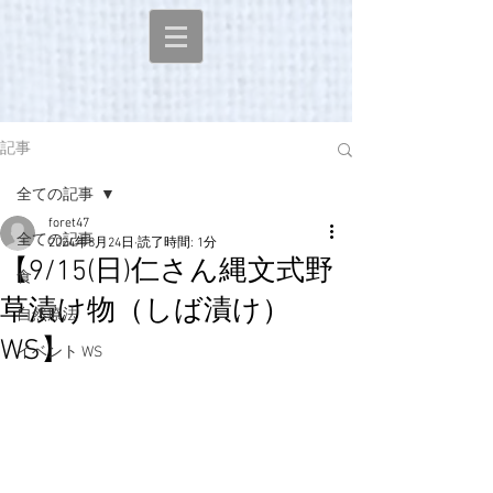
記事
全ての記事
foret47
全ての記事
2024年8月24日
読了時間: 1分
【9/15(日)仁さん縄文式野
食
草漬け物（しば漬け）
自然療法
WS】
イベント WS